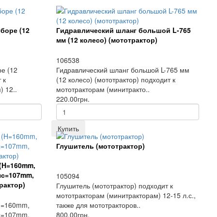
боре (12
Гидравлический шланг большой L-765
мм (12 колесо) (мототрактор)
106538
е (12
Гидравлический шланг большой L-765 мм
 к
(12 колесо) (мототрактор) подходит к
 12..
мототракторам (минитракто..
220.00грн.
Купить
Глушитель (мототрактор)
 (H=160mm,
яс=107mm,
105094
рактор)
Глушитель (мототрактор) подходит к
мототракторам (минитракторам) 12-15 л.с.,
H=160mm,
также для мототракторов..
с=107mm,
800.00грн.