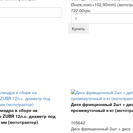
Øниж.пояс=102,90mm) (мототра
722.00грн.
Купить
Диск фрикционный 2шт + ди
линдра в сборе на
промежуточный к-кт (мототр
 ZUBR 12л.с. диаметр под
1мм (мототрактор)
105642
Диск фрикционный 2шт + диск