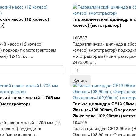
кий насос (12 колесо)
Гидравлический цилиндр в с
р)
колесо) (мототрактор)
106537
ий насос (12 колесо)
Гидравлический цилиндр в сбор
) подходит к мототракторам
колесо) (мототрактор) подходит
м) 12-15 л.с., ..
мототракторам (минитракторам)
2475.00грн.
Купить
ский шланг малый L-705 мм
 (мототрактор)
Гильза цилиндра CF13 95мм
Øвенца=108,90mm, Øверх.по
Øниж.пояс=102,90mm) (мотот
кий шланг малый L-705 мм (12
104705
отрактор) подходит к
Гильза цилиндра CF13 95мм (
ам (минитрактора..
Øвенца=108,90mm, Øверх.поя