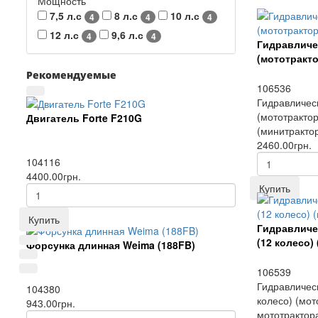
Мощность
7,5 л.с
8 л.с
10 л.с
4
4
4
12 л.с
9,6 л.с
4
4
Гидравличес
(мототракто
Рекомендуемые
106536
Гидравлическ
(мототрактор
Двигатель Forte F210G
(минитрактора
2460.00грн.
104116
4400.00грн.
Купить
Купить
Гидравличе
(12 колесо)
Форсунка длинная Weima (188FB)
106539
Гидравличес
104380
колесо) (мот
943.00грн.
мототрактор