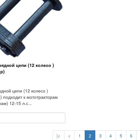
ядной цепи (12 колесо )
р)
дной цепи (12 колесо )
) подходит к мототракторам
ам) 12-15 л.с...
|<
<
1
2
3
4
5
6