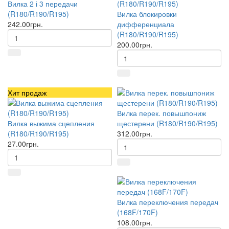
Вилка 2 і 3 передачи
(R180/R190/R195)
Вилка блокировки
242.00грн.
дифференциала
(R180/R190/R195)
200.00грн.
Хит продаж
Вилка перек. повышпониж
Вилка выжима сцепления
щестерени (R180/R190/R195)
(R180/R190/R195)
312.00грн.
27.00грн.
Вилка переключения передач
(168F/170F)
108.00грн.