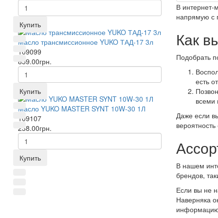
В интернет-
напрямую с п
Купить
Как в
Масло трансмиссионное YUKO ТАД-17 3л
109099
Подобрать п
859.00грн.
Воспол
есть о
Позвон
Купить
всеми 
Масло YUKO MASTER SYNT 10W-30 1Л
Даже если в
109107
вероятность
238.00грн.
Ассор
Купить
В нашем инт
брендов, так
Если вы не 
Наверняка он
информацию 