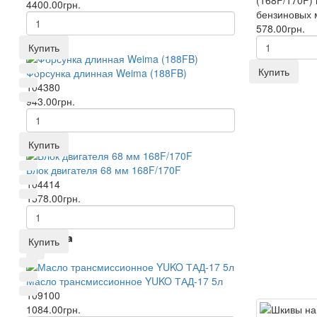
4400.00грн.
бензиновых 
578.00грн.
Купить
Купить
Форсунка длинная Weima (188FB)
104380
943.00грн.
Купить
Блок двигателя 68 мм 168F/170F
104414
1578.00грн.
Новинка
Купить
Масло трансмиссионное YUKO ТАД-17 5л
109100
1084.00грн.