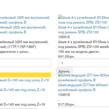
ейковый (d25 мм внутренний,
Шкив 4-х ручейковый Ø135мм (
ний) профиль B
под ремень SPB) ZS1100
105916
чейковый (d25 мм внутренний,
Шкив 4-х ручейковый Ø135мм (
ий) (177F/178F/186F)
под ремень SPB) ZS1100 межб
двигатели с шпон..
150 мм на модель двигат..
641.00грн.
Купить
Шкив ведущий (D77мм d25мм) 
й D=140 мм под шлиц Z=19
ручейковый профиль B
104618
..
й D=140 мм под шлиц Z=19
517.00грн.
 подходит на редукторы