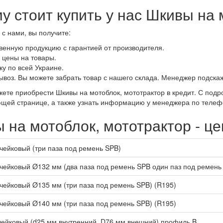
у стоит купить у нас Шкивы на 
с нами, вы получите:
венную продукцию с гарантией от производителя.
 цены на товары.
ку по всей Украине.
воз. Вы можете забрать товар с нашего склада. Менеджер подска
жете приобрести Шкивы на мотоблок, мототрактор в кредит. С под
ющей странице, а также узнать информацию у менеджера по телеф
 на мотоблок, мототрактор - це
учейковый (три паза под ремень SPB)
учейковый Ø132 мм (два паза под ремень SPB один паз под ремень
учейковый Ø135 мм (три паза под ремень SPB) (R195)
учейковый Ø140 мм (три паза под ремень SPB) (R195)
чейковый (d25 мм внутренний, D76 мм внешний) профиль B