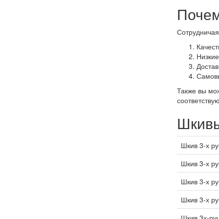
Почем
Сотрудничая 
Качест
Низкие
Достав
Самовы
Также вы мо
соответству
Шкивы
Шкив 3-х р
Шкив 3-х р
Шкив 3-х р
Шкив 3-х р
Шкив 3х-ру