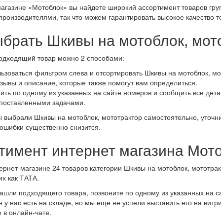
магазине «Мотоблок» вы найдете широкий ассортимент товаров гру
роизводителями, так что можем гарантировать высокое качество т
ыбрать Шкивы на мотоблок, мот
одходящий товар можно 2 способами:
ьзоваться фильтром слева и отсортировать Шкивы на мотоблок, мо
тзывы и описание, которые также помогут вам определиться.
ить по одному из указанных на сайте номеров и сообщить все дета
поставленными задачами.
ы выбрали Шкивы на мотоблок, мототрактор самостоятельно, уточни
 ошибки существенно снизится.
тимент интернет магазина Мот
ернет-магазине 24 товаров категории Шкивы на мотоблок, мототрак
их как ТАТА.
нашли подходящего товара, позвоните по одному из указанных на 
 у нас есть на складе, но мы еще не успели выставить его на витр
в онлайн-чате.