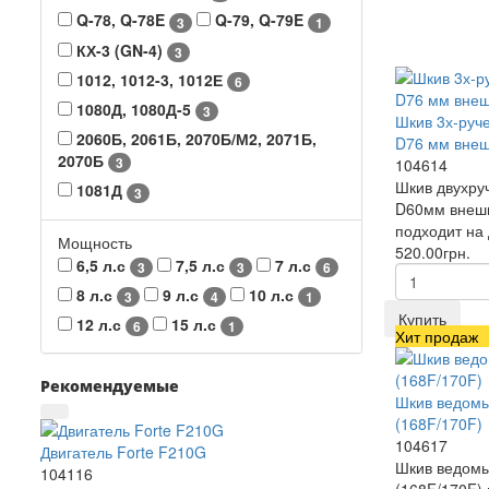
Q-78, Q-78E
Q-79, Q-79E
3
1
КХ-3 (GN-4)
3
1012, 1012-3, 1012Е
6
1080Д, 1080Д-5
3
Шкив 3х-руч
2060Б, 2061Б, 2070Б/М2, 2071Б,
D76 мм внеш
2070Б
3
104614
Шкив двухру
1081Д
3
D60мм внешн
подходит на 
Мощность
520.00грн.
6,5 л.с
7,5 л.с
7 л.с
3
3
6
8 л.с
9 л.с
10 л.с
3
4
1
Купить
12 л.с
15 л.с
6
1
Хит продаж
Рекомендуемые
Шкив ведомы
(168F/170F)
104617
Двигатель Forte F210G
Шкив ведомы
104116
(168F/170F)