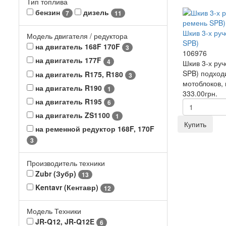
Тип топлива
бензин
дизель
7
11
Шкив 3-х руч
Модель двигателя / редуктора
SPB)
на двигатель 168F 170F
3
106976
на двигатель 177F
4
Шкив 3-х руч
SPB) подход
на двигатель R175, R180
3
мотоблоков,
на двигатель R190
1
333.00грн.
на двигатель R195
6
на двигатель ZS1100
1
Купить
на ременной редуктор 168F, 170F
3
Производитель техники
Zubr (Зубр)
13
Kentavr (Кентавр)
12
Модель Техники
JR-Q12, JR-Q12E
6