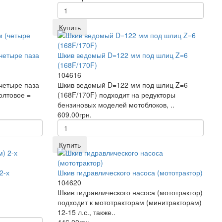
Купить
четыре паза
Шкив ведомый D=122 мм под шлиц Z=6
(168F/170F)
104616
четыре паза
Шкив ведомый D=122 мм под шлиц Z=6
олтовое =
(168F/170F) подходит на редукторы
бензиновых моделей мотоблоков, ..
609.00грн.
Купить
2-х
Шкив гидравлического насоса (мототрактор)
104620
Шкив гидравлического насоса (мототрактор)
подходит к мототракторам (минитракторам)
12-15 л.с., также..
446.00грн.