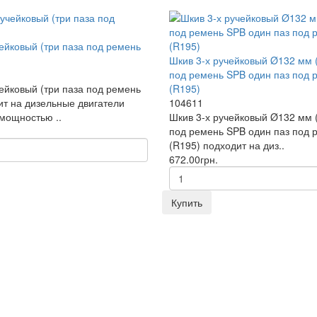
ейковый (три паза под ремень
Шкив 3-х ручейковый Ø132 мм 
под ремень SPB один паз под 
ейковый (три паза под ремень
(R195)
ит на дизельные двигатели
104611
 мощностью ..
Шкив 3-х ручейковый Ø132 мм 
под ремень SPB один паз под 
(R195) подходит на диз..
672.00грн.
Купить