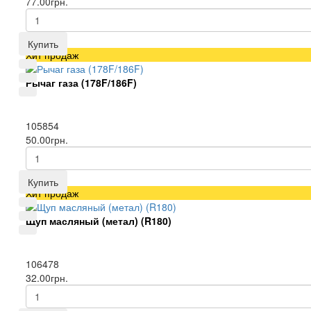
77.00грн.
Купить
Хит продаж
Рычаг газа (178F/186F)
105854
50.00грн.
Купить
Хит продаж
Щуп масляный (метал) (R180)
106478
32.00грн.