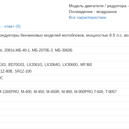
Модель двигателя / редуктора 
Охлаждение -
воздушное
Все характеристики
- ответ (0)
редукторы бензиновых моделей мотоблоков, мощностью 6.5 л.с. во
61б, 2081б,МБ-40-1, МБ-2070Б-3, МБ-3060Б
0G01, BD70G01, LX2061G, LX2064G, LX3060G, MF360
R1Z-80B, SR1Z-100
0C
-1265PRO, M-400, M-450, M-450R, M-900, M-900PRO,T-600, T-9057