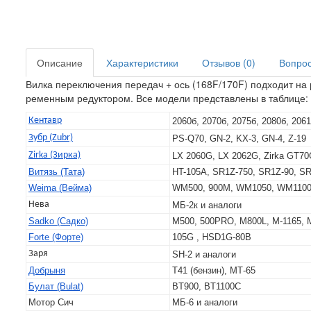
Описание
Характеристики
Отзывов (0)
Вопрос 
Вилка переключения передач + ось (168F/170F) подходит на 
ременным редуктором. Все модели представлены в таблице:
Кентавр
2060б, 2070б, 2075б, 2080б, 20
Зубр (Zubr)
PS-Q70, GN-2, KX-3, GN-4, Z-19
Zirka (Зирка)
LX 2060G, LX 2062G, Zirka GT7
Витязь (Тата)
HT-105A, SR1Z-750, SR1Z-90, S
Weima (Вейма)
WM500, 900M, WM1050, WM110
Нева
МБ-2к и аналоги
Sadko (Садко)
M500, 500PRO, M800L, M-1165, M
Forte (Форте)
105G , HSD1G-80B
Заря
SH-2 и аналоги
Добрыня
Т41 (бензин), МТ-65
Булат (Bulat)
BT900, BT1100C
Мотор Сич
МБ-6 и аналоги