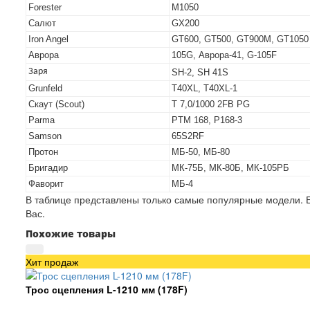
Forester
M1050
Салют
GX200
Iron Angel
GT600, GT500, GT900M, GT1050
Аврора
105G, Аврора-41, G-105F
Заря
SH-2, SH 41S
Grunfeld
T40XL, T40XL-1
Скаут (Scout)
T 7,0/1000 2FB PG
Parma
PTM 168, P168-3
Samson
65S2RF
Протон
МБ-50, МБ-80
Бригадир
МК-75Б, МК-80Б, МК-105РБ
Фаворит
МБ-4
В таблице представлены только самые популярные модели. Е
Вас.
Похожие товары
Хит продаж
Трос сцепления L-1210 мм (178F)