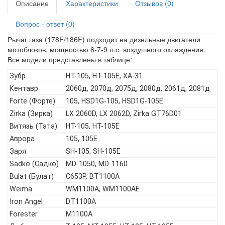
Описание
Характеристики
Отзывов (0)
Вопрос - ответ (0)
Рычаг газа (178F/186F) подходит на дизельные двигатели
мотоблоков, мощностью 6-7-9 л.с. воздушного охлаждения.
Все модели представлены в таблице:
Зубр
HT-105, HT-105E, ХА-31
Кентавр
2060д, 2070д, 2075д, 2080д, 2061д, 2081д
Forte (Форте)
105, HSD1G-105, HSD1G-105E
Zirka (Зирка)
LX 2060D, LX 2062D, Zirka GT76D01
Витязь (Тата)
HT-105, HT-105E
Аврора
105, 105Е
Заря
SH-105, SH-105E
Sadko (Садко)
MD-1050, MD-1160
Bulat (Булат)
C653P, BT1100A
Weima
WM1100A, WM1100AE
Iron Angel
DT1100A
Forester
M1100A