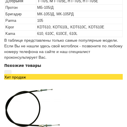
Добрыня
T-105, МТ-105Е, НТ-105, НТ-105Е
Протон
МБ-105/Д
Бригадир
МК-1053Д, МК-105РД
Parma
105
Kipor
KDT610, KDT610L, KDT610C, KDT610E
Kama
610, 610C, 610CE, 610L
В таблице представлены только самые популярные модели.
Если Вы не нашли здесь свой мотоблок - позвоните по любому
номеру телефона на сайте и наш специалист
проконсультирует Вас.
Похожие товары
Хит продаж