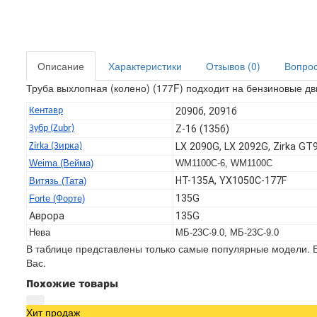
Описание
Характеристики
Отзывов (0)
Вопрос 
Труба выхлопная (колено) (177F) подходит на бензиновые дв
Кентавр
2090б, 2091б
Зубр (Zubr)
Z-16 (135б)
Zirka (Зирка)
LX 2090G, LX 2092G, Zirka G
Weima (Вейма)
WM1100C-6, WM1100C
HT-135А, YX1050C-177F
Витязь (Тата)
135G
Forte (Форте)
Аврора
135G
Нева
МБ-23С-9.0, МБ-23С-9.0
В таблице представлены только самые популярные модели. Е
Вас.
Похожие товары
Хит продаж