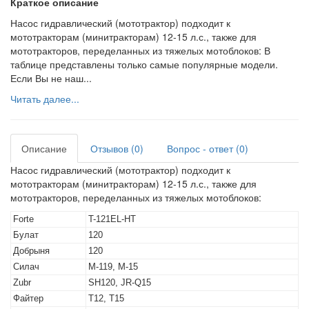
Краткое описание
Насос гидравлический (мототрактор) подходит к
мототракторам (минитракторам) 12-15 л.с., также для
мототракторов, переделанных из тяжелых мотоблоков: В
таблице представлены только самые популярные модели.
Если Вы не наш...
Читать далее...
Описание
Отзывов (0)
Вопрос - ответ (0)
Насос гидравлический (мототрактор) подходит к
мототракторам (минитракторам) 12-15 л.с., также для
мототракторов, переделанных из тяжелых мотоблоков:
Forte
T-121EL-HT
Булат
120
Добрыня
120
Силач
М-119, М-15
Zubr
SH120, JR-Q15
Файтер
Т12, Т15