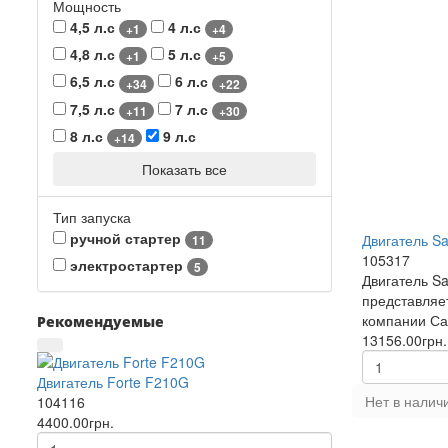
Мощность
4,5 л.с
4 л.с
+1
+4
4,8 л.с
5 л.с
+1
+5
6,5 л.с
6 л.с
+34
+22
7,5 л.с
7 л.с
+11
+30
8 л.с
9 л.с
+14
Показать все
Тип запуска
ручной стартер
Двигатель S
11
105317
электростартер
5
Двигатель S
представляе
компании Са
Рекомендуемые
13156.00грн.
Двигатель Forte F210G
Нет в налич
104116
4400.00грн.