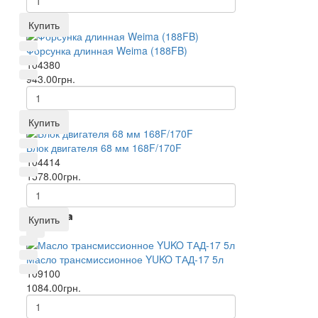
Купить
Форсунка длинная Weima (188FB)
104380
943.00грн.
Купить
Блок двигателя 68 мм 168F/170F
104414
1578.00грн.
Новинка
Купить
Масло трансмиссионное YUKO ТАД-17 5л
109100
1084.00грн.