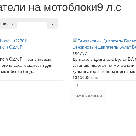
атели на мотоблоки9 л.с
чанию
oncin G270F
Бензиновый Двигатель Булат 
104797
oncin G270F – бензиновый
Двигатель Двигатель Булат BW
днего класса мощности для
устанавливается на мотоблоки,
 мотоблоки (под..
культиваторы, генераторы и мо
13156.00грн.
Нет в наличии