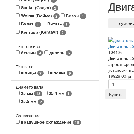
Двиг
Sadko (Садко)
2
Weima (Вейма)
Бизон
2
1
По умол
Булат
Витязь
1
6
Кентавр (Kentavr)
3
Тип топлива
Двигатель L
104126
бензин
дизель
9
6
Двигатель L
агрегат сре
Тип вала
установки на
шлицы
шпонка
7
9
16926.00грн.
Диаметр вала
25 мм
25,4 мм
13
1
Купить
25,5 мм
2
Охлаждение
воздушное охлаждение
16