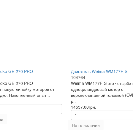
adko GE-270 PRO
Двигатель Weima WM177F-S
104764
adko GE-270 PRO –
Weima WM177F-S это четырёхт
т новую линейку моторов от
одноцилиндровый мотор с
дко. Накопленный опыт ..
верхнеклапанной головкой (OV
р..
14557.00грн.
ии
Нет в наличии