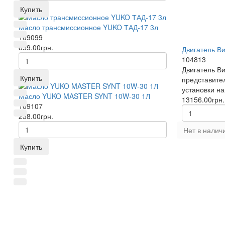
Купить
Масло трансмиссионное YUKO ТАД-17 3л
109099
859.00грн.
Двигатель Ви
104813
Двигатель Ви
Купить
представите
установки на
Масло YUKO MASTER SYNT 10W-30 1Л
13156.00грн.
109107
238.00грн.
Нет в налич
Купить