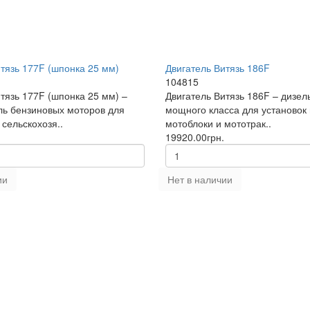
тязь 177F (шпонка 25 мм)
Двигатель Витязь 186F
104815
тязь 177F (шпонка 25 мм) –
Двигатель Витязь 186F – дизе
ль бензиновых моторов для
мощного класса для установок
 сельскохозя..
мотоблоки и мототрак..
19920.00грн.
ии
Нет в наличии