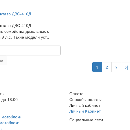
ентавр ДВС-410Д
ентавр ДВС-410Д –
ль семейства дизельных с
9 л.с. Такие модели уст..
ии
1
2
>
>|
ты
Оплата
 до 18:00
Способы оплаты
Личный кабинет
Личный Кабинет
а мотоблоки
Социальные сети
 мотоблоки
ры