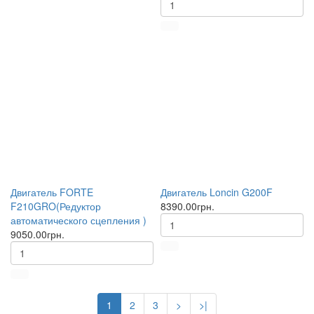
Двигатель FORTE
Двигатель Loncin G200F
F210GRO(Редуктор
8390.00грн.
автоматического сцепления )
9050.00грн.
1
2
3
>
>|