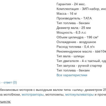
Гарантия -
24 мес.
Комплектация -
ЗИП-набор, инс
Масса -
16 кг
Производитель -
ТАТА
Тип топлива -
бензин
Диаметр вала -
25 мм
Мощность -
6,5 л.с
Объем цилиндра -
196 см²
Охлаждение -
воздушное
Расход топлива -
0,4 л/ч
Рекомендуемое масло -
sae10
Тип вала -
шлицы
Тип двигателя -
4-х тактный, 
Тип запуска -
ручной стартер
Тип топлива -
бензин
Все характеристики
- ответ (0)
 бензиновых моторов с выходным валом типа «шлиц» диаметром 25
на мотоблоки,
мототракторы
, мотопомпы,
мотокультиваторы
и проч
уществ: