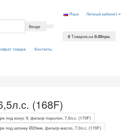
Язык
Личный кабинет
Везде
0
Tоваров,
на
0.00грн.
озврат товара
Контакты
5л.с. (168F)
е под конус V, фильтр-поролон, 7,0л.с. (170F)
ре под шпонку Ø20мм, фильтр-масло, 7,0л.с. (170F)