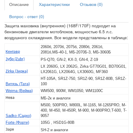
Описание
Характеристики
Отзывов (0)
Вопрос - ответ (0)
Защита маховика (внутренняя) (168F/170F) подходит на
бензиновые двигатели мотоблоков, мощностью 6.5 л.с.
воздушного охлаждения. Все модели представлены в таблице:
2060б, 2070б, 2075б, 2080б, 2061б,
Кентавр
2081б,МБ-40-1, МБ-2070Б-3, МБ-3060Б
Зубр (Zubr)
PS-Q70, GN-2, KX-3, GN-4, Z-19
LX 2060G, LX 2062G, Zirka GT70G01, BD70G01,
Zirka (Зирка)
LX2061G, LX2064G, LX3060G, MF360
HT-105A, SR1Z-750, SR1Z-90, SR1Z-80B, SR1Z-
Витязь (Тата)
100
Weima (Вейма)
WM500, 900M, WM1050, WM1100C
Нева
МБ-2к и аналоги
M500, 500PRO, M800L, M-1165, M-1265PRO, M-
400, M-450, M-450R, M-900, M-900PRO,T-600, T-
Sadko (Садко)
9057
Forte (Форте)
105G , HSD1G-80B
Заря
SH-2 и аналоги