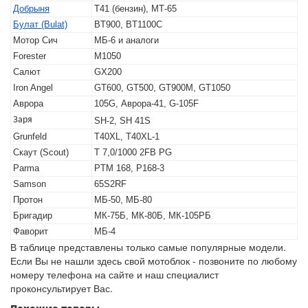
Добрыня
Т41 (бензин), МТ-65
Булат (Bulat)
BT900, BT1100C
Мотор Сич
МБ-6 и аналоги
Forester
M1050
Салют
GX200
Iron Angel
GT600, GT500, GT900M, GT1050
Аврора
105G, Аврора-41, G-105F
Заря
SH-2, SH 41S
Grunfeld
T40XL, T40XL-1
Скаут (Scout)
T 7,0/1000 2FB PG
Parma
PTM 168, P168-3
Samson
65S2RF
Протон
МБ-50, МБ-80
Бригадир
МК-75Б, МК-80Б, МК-105РБ
Фаворит
МБ-4
В таблице представлены только самые популярные модели.
Если Вы не нашли здесь свой мотоблок - позвоните по любому
номеру телефона на сайте и наш специалист
проконсультирует Вас.