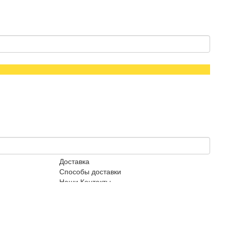
Доставка
Способы доставки
Наши Контакты
+38 (097) 811-66-81
salemotoblok1@gmail.com
Подписаться на рассылку