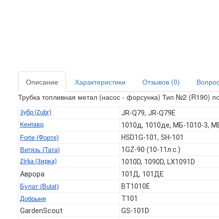
Описание
Характеристики
Отзывов (0)
Вопрос 
Трубка топливная метал (насос - форсунка) Тип №2 (R190) п
Зубр (Zubr)
JR-Q79, JR-Q79E
Кентавр
1010д, 1010де, МБ-1010-3, М
HSD1G-101, SH-101
Forte (Форте)
1GZ-90 (10-11л.с.)
Витязь (Тата)
Zirka (Зирка)
1010D, 1090D, LX1091D
Аврора
101Д, 101ДЕ
BT1010E
Булат (Bulat)
T101
Добрыня
GardenScout
GS-101D