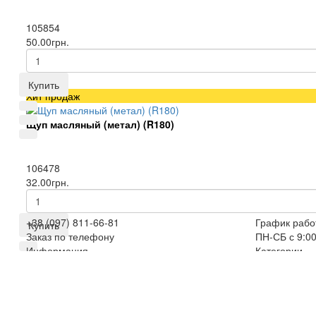
105854
50.00грн.
Купить
Хит продаж
Щуп масляный (метал) (R180)
106478
32.00грн.
+38 (097) 811-66-81
График рабо
Купить
Заказ по телефону
ПН-СБ с 9:00
Информация
Категории
Доставка товаров интернет-магазина
Мотоблоки
запчастей MOTOBLOK-1
Двигатели н
Контакты
Запчасти на
Карта сайта
Мототракто