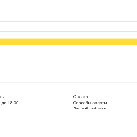
ты
Оплата
 до 18:00
Способы оплаты
Личный кабинет
Личный Кабинет
а мотоблоки
Социальные сети
 мотоблоки
ры