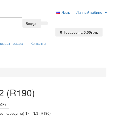
Язык
Личный кабинет
Везде
0
Tоваров,
на
0.00грн.
озврат товара
Контакты
2 (R190)
70F)
ос - форсунка) Тип №3 (R190)