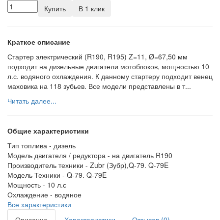
Купить
В 1 клик
Краткое описание
Стартер электрический (R190, R195) Z=11, Ø=67,50 мм
подходит на дизельные двигатели мотоблоков, мощностью 10
л.с. водяного охлаждения. К данному стартеру подходит венец
маховика на 118 зубьев. Все модели представлены в т...
Читать далее...
Общие характеристики
Тип топлива -
дизель
Модель двигателя / редуктора -
на двигатель R190
Производитель техники -
Zubr (Зубр),Q-79. Q-79E
Модель Техники -
Q-79. Q-79E
Мощность -
10 л.с
Охлаждение -
водяное
Все характеристики
Описание
Характеристики
Отзывов (0)