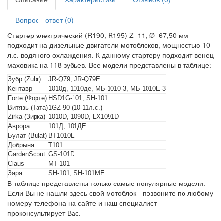
Вопрос - ответ (0)
Стартер электрический (R190, R195) Z=11, Ø=67,50 мм
подходит на дизельные двигатели мотоблоков, мощностью 10
л.с. водяного охлаждения. К данному стартеру подходит венец
маховика на 118 зубьев. Все модели представлены в таблице:
Зубр (Zubr)
JR-Q79, JR-Q79E
Кентавр
1010д, 1010де, МБ-1010-3, МБ-1010Е-3
Forte (Форте)
HSD1G-101, SH-101
Витязь (Тата)
1GZ-90 (10-11л.с.)
Zirka (Зирка)
1010D, 1090D, LX1091D
Аврора
101Д, 101ДЕ
Булат (Bulat)
BT1010E
Добрыня
T101
GardenScout
GS-101D
Claus
MT-101
Заря
SH-101, SH-101ME
В таблице представлены только самые популярные модели.
Если Вы не нашли здесь свой мотоблок - позвоните по любому
номеру телефона на сайте и наш специалист
проконсультирует Вас.