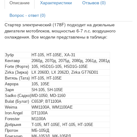
Описание
Характеристики
Отзывов (0)
Вопрос - ответ (0)
Стартер электрический (178F) подходит на дизельные
двигатели мотоблоков, мощностью 6-7 л.с. воздушного
охлаждения. Все модели представлены в таблице:
Зубр
HT-105, HT-105E, ХА-31
Кентавр
2060д, 2070д, 2075д, 2080д, 2061д, 2081д
Forte (Форте)
105, HSD1G-105, HSD1G-105E
Zirka (Зирка)
LX 2060D, LX 2062D, Zirka GT76D01
Витязь (Тата)
HT-105, HT-105E
Аврора
105, 105Е
Заря
SH-105, SH-105E
Sadko (Садко)
MD-1050, MD-1160
Bulat (Булат)
C653P, BT1100A
Weima
WM1100A, WM1100AE
Iron Angel
DT1100A
Forester
M1100A
Добрыня
T-105, МТ-105Е, НТ-105, НТ-105Е
Протон
МБ-105/Д
Бригадир
МК-1053Д, МК-105РД