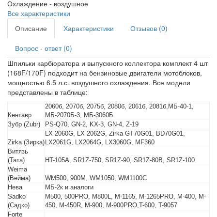
Охлаждение -
воздушное
Все характеристики
Описание
Характеристики
Отзывов (0)
Вопрос - ответ (0)
Шпильки карбюратора и выпускного коллектора комплект 4 шт
(168F/170F) подходит на бензиновые двигатели мотоблоков,
мощностью 6.5 л.с. воздушного охлаждения. Все модели
представлены в таблице:
2060б, 2070б, 2075б, 2080б, 2061б, 2081б,МБ-40-1,
Кентавр
МБ-2070Б-3, МБ-3060Б
Зубр (Zubr)
PS-Q70, GN-2, KX-3, GN-4, Z-19
LX 2060G, LX 2062G, Zirka GT70G01, BD70G01,
Zirka (Зирка)
LX2061G, LX2064G, LX3060G, MF360
Витязь
(Тата)
HT-105A, SR1Z-750, SR1Z-90, SR1Z-80B, SR1Z-100
Weima
(Вейма)
WM500, 900M, WM1050, WM1100C
Нева
МБ-2к и аналоги
Sadko
M500, 500PRO, M800L, M-1165, M-1265PRO, M-400, M-
(Садко)
450, M-450R, M-900, M-900PRO,T-600, T-9057
Forte