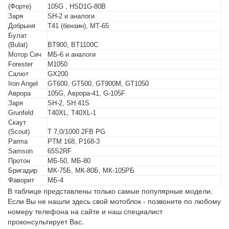
(Форте)
105G , HSD1G-80B
Заря
SH-2 и аналоги
Добрыня
Т41 (бензин), МТ-65
Булат
(Bulat)
BT900, BT1100C
Мотор Сич
МБ-6 и аналоги
Forester
M1050
Салют
GX200
Iron Angel
GT600, GT500, GT900M, GT1050
Аврора
105G, Аврора-41, G-105F
Заря
SH-2, SH 41S
Grunfeld
T40XL, T40XL-1
Скаут
(Scout)
T 7,0/1000 2FB PG
Parma
PTM 168, P168-3
Samson
65S2RF
Протон
МБ-50, МБ-80
Бригадир
МК-75Б, МК-80Б, МК-105РБ
Фаворит
МБ-4
В таблице представлены только самые популярные модели.
Если Вы не нашли здесь свой мотоблок - позвоните по любому
номеру телефона на сайте и наш специалист
проконсультирует Вас.