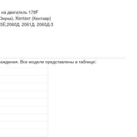
-
на двигатель 178F
(Зирка), Kentavr (Кентавр)
05E,2060Д. 2061Д. 2060Д-3
лаждения. Все модели представлены в таблице: