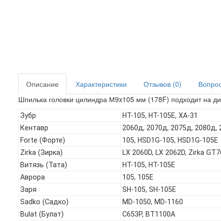
Описание
Характеристики
Отзывов (0)
Вопрос 
Шпилька головки цилиндра М9x105 мм (178F) подходит на ди
Зубр
HT-105, HT-105E, ХА-31
Кентавр
2060д, 2070д, 2075д, 2080д,
Forte (Форте)
105, HSD1G-105, HSD1G-105E
Zirka (Зирка)
LX 2060D, LX 2062D, Zirka GT
Витязь (Тата)
HT-105, HT-105E
Аврора
105, 105Е
Заря
SH-105, SH-105E
Sadko (Садко)
MD-1050, MD-1160
Bulat (Булат)
C653P, BT1100A