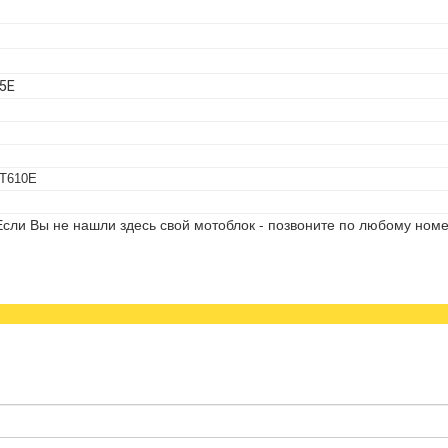
05Е
DT610E
сли Вы не нашли здесь свой мотоблок - позвоните по любому номе