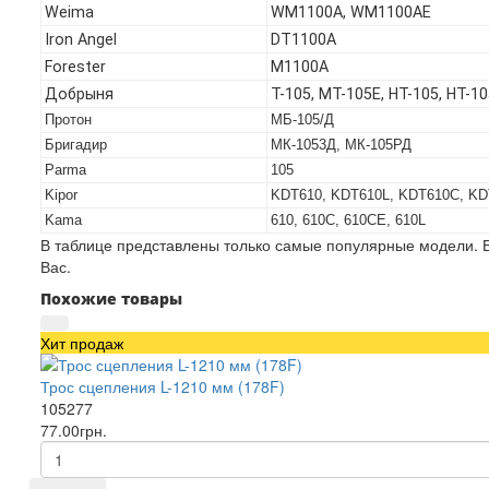
Weima
WM1100A, WM1100AE
Iron Angel
DT1100A
Forester
M1100A
Добрыня
T-105, МТ-105Е, НТ-105, НТ-1
Протон
МБ-105/Д
Бригадир
МК-1053Д, МК-105РД
Parma
105
Kipor
KDT610, KDT610L, KDT610C, K
Kama
610, 610C, 610CE, 610L
В таблице представлены только самые популярные модели. Е
Вас.
Похожие товары
Хит продаж
Трос сцепления L-1210 мм (178F)
105277
77.00грн.