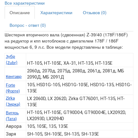
Все характеристики
Описание
Характеристики
Отзывов (0)
Вопрос - ответ (0)
Шестерня вторичного вала (сдвоенная) Z-39/40 (178F/186F)
на редуктор и кпп мотоблоков с двигателем 178F / 186F
мощностью 6, 9 л.с. Все модели представлены в таблице:
Зубр
HT-105, HT-105E, ХА-31, HT-135, HT-135E
(Zubr)
2060д, 2070д, 2075д, 2080д, 2061д, 2081д, МБ
2090Д, МБ 2091Д
Кентавр
105, HSD1G-105, HSD1G-105E, HSD1G-135, HSD1G-
Forte
135E
(Форте)
LX 2060D, LX 2062D, Zirka GT76D01, HT-135, HT-
Zirka
135E
(Зирка)
HT-105, HT-105E, GT90D04, GT90D04E, LX2092D,
Витязь
LX2093D, LX2094D
(Тата)
Аврора
105, 105Е, 135, 135E
Заря
SH-105, SH-105E, SH-135, SH-135E