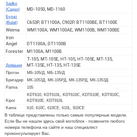
Sadko
MD-1050, MD-1160
(Садко)
Булат
C653P, BT1100A, C902P, BT1100BЕ, BT1100E
(Bulat)
Weima
WM1100A, WM1100AE, WM1100B, WM1100BE
Iron
Angel
DT1100A, DT1100B
Forester
M1100A, M1100B
T-105, МТ-105Е, НТ-105, НТ-105Е, МТ-135,
МТ-135Е, НТ-135, НТ-135Е
Добрыня
Протон
МБ-105/Д, МБ-135/Д
Бригадир
МК-1053Д, МК-105РД, МК-135РД, МК-1353Д
Parma
105
KDT610, KDT610L, KDT610C, KDT610E, KDT910C,
Kipor
KDT910E, KDT910L
Kama
610, 610C, 610CE, 610L, 910CE
В таблице представлены только самые популярные модели.
Если Вы не нашли здесь свой мотоблок - позвоните любого
номера телефона на сайте и наш специалист
проконсультирует Вас.