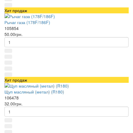
Хит продаж
Рычаг газа (178F/186F)
105854
50.00грн.
Хит продаж
Щуп масляный (метал) (R180)
106478
32.00грн.