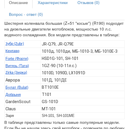
Описание
Характеристики
Отзывов (0)
Вопрос - ответ (0)
Шестерня коленвала большая (Z=51 "косые") (R190) подходит
на дизельные двигатели мотоблоков, мощностью 10 л.с.
водяного охлаждения. Все модели представлены в таблице:
Зубр (Zubr)
JR-Q79, JR-Q79E
Кентавр
1010д, 1010де, МБ-1010-3, МБ-1010Е-3
HSD1G-101, SH-101
Forte (Форте)
1GZ-90 (10-11л.с.)
Витязь (Тата)
Zirka (Зирка)
1010D, 1090D, LX1091D
Аврора
101Д, 101ДЕ
BT1010E
Булат (Bulat)
T101
Добрыня
GardenScout
GS-101D
Claus
MT-101
Заря
SH-101, SH-101ME
В таблице представлены только самые популярные модели.
Если Вы не нашли здесь свой мотоблок - позвоните по любому