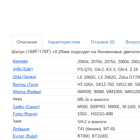
Описание
Характеристики
Отзывов (0)
Вопрос 
Шатун (168F/170F) +0,25мм подходит на бензиновые двигате
Кентавр
2060б, 2070б, 2075б, 2080б, 20
Зубр (Zubr)
PS-Q70, GN-2, KX-3, GN-4, Z-19
Zirka (Зирка)
LX 2060G, LX 2062G, Zirka GT7
Витязь (Тата)
HT-105A, SR1Z-750, SR1Z-90, S
Weima (Вейма)
WM500, 900M, WM1050, WM110
Нева
МБ-2к и аналоги
Sadko (Садко)
M500, 500PRO, M800L, M-1165, M
Forte (Форте)
105G , HSD1G-80B
Заря
SH-2 и аналоги
Добрыня
Т41 (бензин), МТ-65
Булат (Bulat)
BT900, BT1100C