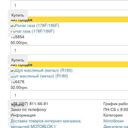
Купить
Хит продаж
Рычаг газа (178F/186F)
105854
50.00грн.
Купить
Хит продаж
Щуп масляный (метал) (R180)
106478
32.00грн.
+38 (097) 811-66-81
График рабо
Купить
Заказ по телефону
ПН-СБ с 9:00
Информация
Категории
Доставка товаров интернет-магазина
Мотоблоки
запчастей MOTOBLOK-1
Двигатели н