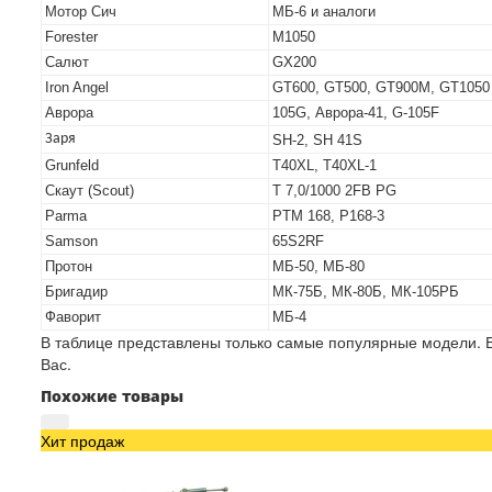
Мотор Сич
МБ-6 и аналоги
Forester
M1050
Салют
GX200
Iron Angel
GT600, GT500, GT900M, GT1050
Аврора
105G, Аврора-41, G-105F
Заря
SH-2, SH 41S
Grunfeld
T40XL, T40XL-1
Скаут (Scout)
T 7,0/1000 2FB PG
Parma
PTM 168, P168-3
Samson
65S2RF
Протон
МБ-50, МБ-80
Бригадир
МК-75Б, МК-80Б, МК-105РБ
Фаворит
МБ-4
В таблице представлены только самые популярные модели. Е
Вас.
Похожие товары
Хит продаж