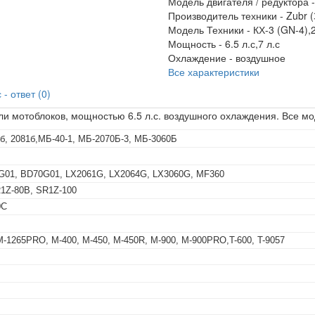
Модель двигателя / редуктора 
Производитель техники -
Zubr (
Модель Техники -
КХ-3 (GN-4),
Мощность -
6.5 л.с,7 л.с
Охлаждение -
воздушное
Все характеристики
- ответ (0)
ли мотоблоков, мощностью 6.5 л.с. воздушного охлаждения. Все мо
61б, 2081б,МБ-40-1, МБ-2070Б-3, МБ-3060Б
0G01, BD70G01, LX2061G, LX2064G, LX3060G, MF360
R1Z-80B, SR1Z-100
0C
-1265PRO, M-400, M-450, M-450R, M-900, M-900PRO,T-600, T-9057