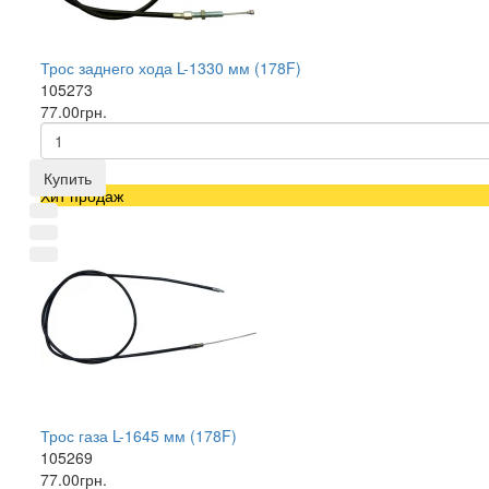
Трос заднего хода L-1330 мм (178F)
105273
77.00грн.
Купить
Хит продаж
Трос газа L-1645 мм (178F)
105269
77.00грн.