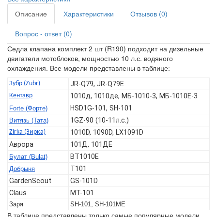
Описание
Характеристики
Отзывов (0)
Вопрос - ответ (0)
Седла клапана комплект 2 шт (R190) подходит на дизельные
двигатели мотоблоков, мощностью 10 л.с. водяного
охлаждения. Все модели представлены в таблице:
Зубр (Zubr)
JR-Q79, JR-Q79E
Кентавр
1010д, 1010де, МБ-1010-3, МБ-1010Е-3
HSD1G-101, SH-101
Forte (Форте)
1GZ-90 (10-11л.с.)
Витязь (Тата)
Zirka (Зирка)
1010D, 1090D, LX1091D
Аврора
101Д, 101ДЕ
BT1010E
Булат (Bulat)
T101
Добрыня
GardenScout
GS-101D
Claus
MT-101
Заря
SH-101, SH-101ME
В таблице представлены только самые популярные модели.