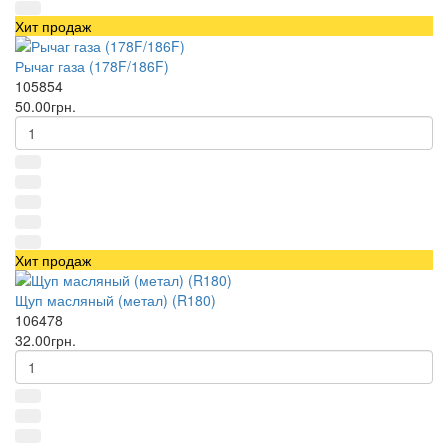
Хит продаж
Рычаг газа (178F/186F)
105854
50.00грн.
Хит продаж
Щуп масляный (метал) (R180)
106478
32.00грн.