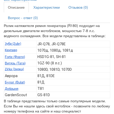
Описание
Характеристики
Отзывов (0)
Вопрос - ответ (0)
Ролик натяжителя ремня генератора (R180) подходит на
дизельные двигатели мотоблоков, мощностью 7-8 л.с.
водяного охлаждения. Все модели представлены в таблице:
Зубр (Zubr)
JR-Q78, JR-Q78E
Кентавр
1070д, 1080д, 1081д
HSD1G-81, SH-81
Forte (Форте)
1GZ-90 (8 л.с.)
Витязь (Тата)
Zirka (Зирка)
1080D, 1081D, 1070D
Аврора
81Д, 81DE
81Д
Булат (Bulat)
T81
Добрыня
GardenScout
GS-81D
В таблице представлены только самые популярные модели.
Если Вы не нашли здесь свой мотоблок - позвоните по любому
номеру телефона на сайте и наш специалист