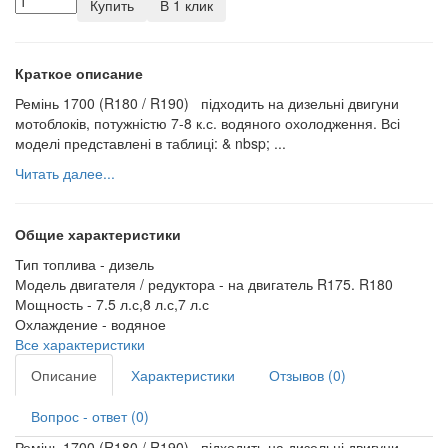
Купить
В 1 клик
Краткое описание
Ремінь 1700 (R180 / R190) підходить на дизельні двигуни
мотоблоків, потужністю 7-8 к.с. водяного охолодження. Всі
моделі представлені в таблиці: & nbsp; ...
Читать далее...
Общие характеристики
Тип топлива -
дизель
Модель двигателя / редуктора -
на двигатель R175. R180
Мощность -
7.5 л.с,8 л.с,7 л.с
Охлаждение -
водяное
Все характеристики
Описание
Характеристики
Отзывов (0)
Вопрос - ответ (0)
Ремінь 1700 (R180 / R190) підходить на дизельні двигуни