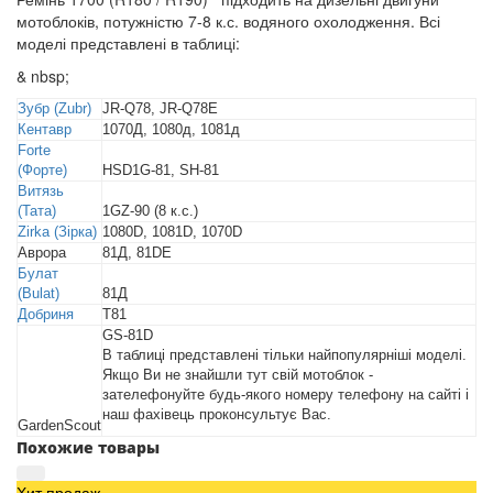
мотоблоків, потужністю 7-8 к.с. водяного охолодження. Всі
моделі представлені в таблиці:
& nbsp;
Зубр (Zubr)
JR-Q78, JR-Q78E
Кентавр
1070Д, 1080д, 1081д
Forte
(Форте)
HSD1G-81, SH-81
Витязь
(Тата)
1GZ-90 (8 к.с.)
Zirka (Зірка)
1080D, 1081D, 1070D
Аврора
81Д, 81DE
Булат
(Bulat)
81Д
Добриня
T81
GS-81D
В таблиці представлені тільки найпопулярніші моделі.
Якщо Ви не знайшли тут свій мотоблок -
зателефонуйте будь-якого номеру телефону на сайті і
наш фахівець проконсультує Вас.
GardenScout
Похожие товары
Хит продаж