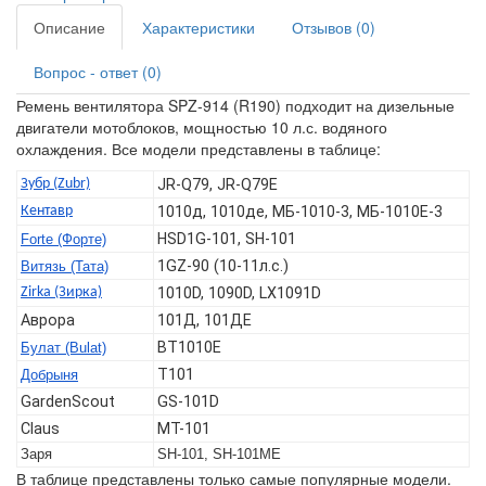
Описание
Характеристики
Отзывов (0)
Вопрос - ответ (0)
Ремень вентилятора SPZ-914 (R190) подходит на дизельные
двигатели мотоблоков, мощностью 10 л.с. водяного
охлаждения. Все модели представлены в таблице:
Зубр (Zubr)
JR-Q79, JR-Q79E
Кентавр
1010д, 1010де, МБ-1010-3, МБ-1010Е-3
HSD1G-101, SH-101
Forte (Форте)
1GZ-90 (10-11л.с.)
Витязь (Тата)
Zirka (Зирка)
1010D, 1090D, LX1091D
Аврора
101Д, 101ДЕ
BT1010E
Булат (Bulat)
T101
Добрыня
GardenScout
GS-101D
Claus
MT-101
Заря
SH-101, SH-101ME
В таблице представлены только самые популярные модели.