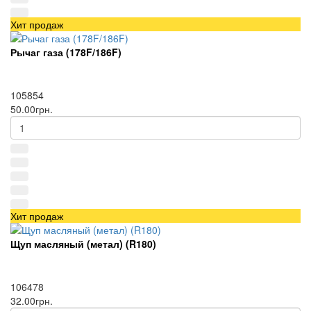
Хит продаж
Рычаг газа (178F/186F)
105854
50.00грн.
Хит продаж
Щуп масляный (метал) (R180)
106478
32.00грн.