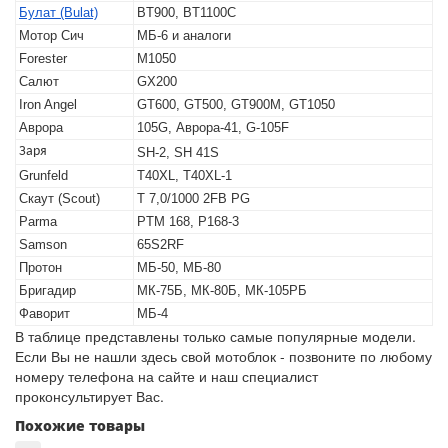
Булат (Bulat)
BT900, BT1100C
Мотор Сич
МБ-6 и аналоги
Forester
M1050
Салют
GX200
Iron Angel
GT600, GT500, GT900M, GT1050
Аврора
105G, Аврора-41, G-105F
Заря
SH-2, SH 41S
Grunfeld
T40XL, T40XL-1
Скаут (Scout)
T 7,0/1000 2FB PG
Parma
PTM 168, P168-3
Samson
65S2RF
Протон
МБ-50, МБ-80
Бригадир
МК-75Б, МК-80Б, МК-105РБ
Фаворит
МБ-4
В таблице представлены только самые популярные модели.
Если Вы не нашли здесь свой мотоблок - позвоните по любому
номеру телефона на сайте и наш специалист
проконсультирует Вас.
Похожие товары