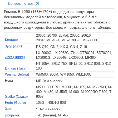
Вопрос - ответ (0)
Ремень B-1250 (168F/170F) подходит на редукторы
бензиновых моделей мотоблоков, мощностью 6.5 л.с.
воздушного охлаждения и любых других легких мотоблоков с
ременным редуктором. Все модели представлены в таблице:
2060б, 2070б, 2075б, 2080б, 2061б,
Кентавр
2081б,МБ-40-1, МБ-2070Б-3, МБ-3060Б
Зубр (Zubr)
PS-Q70, GN-2, KX-3, GN-4, Z-19
LX 2060G, LX 2062G, Zirka GT70G01, BD70G01,
Zirka (Зирка)
LX2061G, LX2064G, LX3060G, MF360
HT-105A, SR1Z-750, SR1Z-90, SR1Z-80B, SR1Z-
Витязь (Тата)
100
Weima (Вейма)
WM500, 900M, WM1050, WM1100C
Нева
МБ-2к и аналоги
M500, 500PRO, M800L, M-1165, M-1265PRO, M-
400, M-450, M-450R, M-900, M-900PRO,T-600, T-
Sadko (Садко)
9057
Forte (Форте)
105G , HSD1G-80B
Заря
SH-2 и аналоги
Добрыня
Т41 (бензин), МТ-65