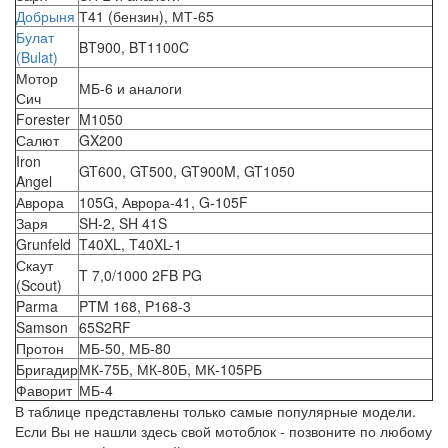
Добрыня
Т41 (бензин), МТ-65
Булат
BT900, BT1100C
(Bulat)
Мотор
МБ-6 и аналоги
Сич
Forester
M1050
Салют
GX200
Iron
GT600, GT500, GT900M, GT1050
Angel
Аврора
105G, Аврора-41, G-105F
Заря
SH-2, SH 41S
Grunfeld
T40XL, T40XL-1
Скаут
T 7,0/1000 2FB PG
(Scout)
Parma
PTM 168, P168-3
Samson
65S2RF
Протон
МБ-50, МБ-80
Бригадир
МК-75Б, МК-80Б, МК-105РБ
Фаворит
МБ-4
В таблице представлены только самые популярные модели.
Если Вы не нашли здесь свой мотоблок - позвоните по любому