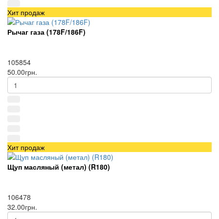
Хит продаж
Рычаг газа (178F/186F)
105854
50.00грн.
Хит продаж
Щуп масляный (метал) (R180)
106478
32.00грн.