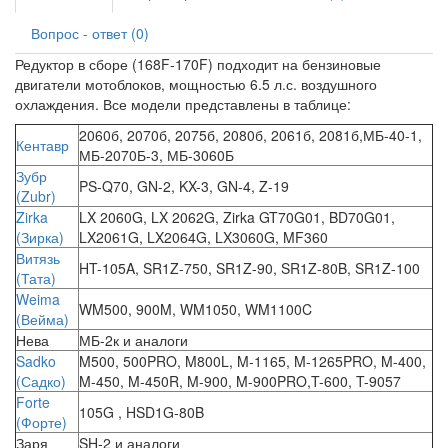
Вопрос - ответ (0)
Редуктор в сборе (168F-170F) подходит на бензиновые
двигатели мотоблоков, мощностью 6.5 л.с. воздушного
охлаждения. Все модели представлены в таблице:
2060б, 2070б, 2075б, 2080б, 2061б, 2081б,МБ-40-1,
Кентавр
МБ-2070Б-3, МБ-3060Б
Зубр
PS-Q70, GN-2, KX-3, GN-4, Z-19
(Zubr)
Zirka
LX 2060G, LX 2062G, Zirka GT70G01, BD70G01,
(Зирка)
LX2061G, LX2064G, LX3060G, MF360
Витязь
HT-105A, SR1Z-750, SR1Z-90, SR1Z-80B, SR1Z-100
(Тата)
Weima
WM500, 900M, WM1050, WM1100C
(Вейма)
Нева
МБ-2к и аналоги
Sadko
M500, 500PRO, M800L, M-1165, M-1265PRO, M-400,
(Садко)
M-450, M-450R, M-900, M-900PRO,T-600, T-9057
Forte
105G , HSD1G-80B
(Форте)
Заря
SH-2 и аналоги