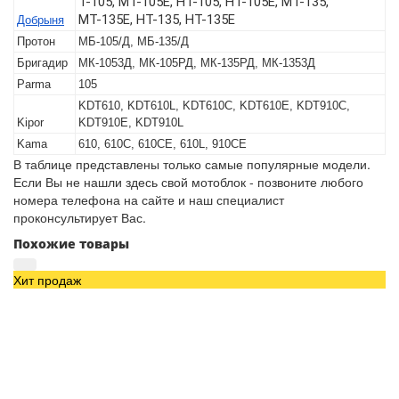
T-105, МТ-105Е, НТ-105, НТ-105Е, МТ-135,
МТ-135Е, НТ-135, НТ-135Е
Добрыня
Протон
МБ-105/Д, МБ-135/Д
Бригадир
МК-1053Д, МК-105РД, МК-135РД, МК-1353Д
Parma
105
KDT610, KDT610L, KDT610C, KDT610E, KDT910C,
Kipor
KDT910E, KDT910L
Kama
610, 610C, 610CE, 610L, 910CE
В таблице представлены только самые популярные модели.
Если Вы не нашли здесь свой мотоблок - позвоните любого
номера телефона на сайте и наш специалист
проконсультирует Вас.
Похожие товары
Хит продаж