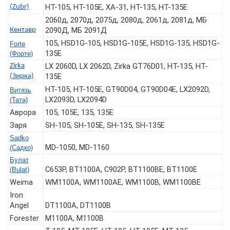
HT-105, HT-105E, ХА-31, HT-135, HT-135E
(Zubr)
2060д, 2070д, 2075д, 2080д, 2061д, 2081д, МБ
2090Д, МБ 2091Д
Кентавр
105, HSD1G-105, HSD1G-105E, HSD1G-135, HSD1G-
Forte
135E
(Форте)
LX 2060D, LX 2062D, Zirka GT76D01, HT-135, HT-
Zirka
135E
(Зирка)
HT-105, HT-105E, GT90D04, GT90D04E, LX2092D,
Витязь
LX2093D, LX2094D
(Тата)
Аврора
105, 105Е, 135, 135E
Заря
SH-105, SH-105E, SH-135, SH-135E
Sadko
MD-1050, MD-1160
(Садко)
Булат
C653P, BT1100A, C902P, BT1100BЕ, BT1100E
(Bulat)
Weima
WM1100A, WM1100AE, WM1100B, WM1100BE
Iron
Angel
DT1100A, DT1100B
Forester
M1100A, M1100B