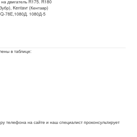
-
на двигатель R175. R180
Зубр), Kentavr (Кентавр)
 Q-78E,1080Д. 1080Д-5
лены в таблице:
ру телефона на сайте и наш специалист проконсультирует