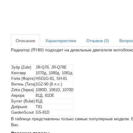
Описание
Характеристики
Отзывов (0)
Вопрос 
Радиатор (R180) подходит на дизельные двигатели мотоблоко
Зубр (Zubr)
JR-Q78, JR-Q78E
Кентавр
1070д, 1080д, 1081д
Forte (Форте)
HSD1G-81, SH-81
Витязь (Тата)
1GZ-90 (8 л.с.)
Zirka (Зирка)
1080D, 1081D, 1070D
Аврора
81Д, 81DE
Булат (Bulat)
81Д
Добрыня
T81
GardenScout
GS-81D
В таблице представлены только самые популярные модели. Е
Вас.