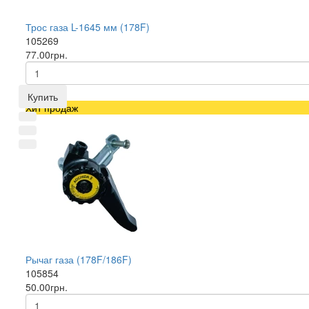
Трос газа L-1645 мм (178F)
105269
77.00грн.
Купить
Хит продаж
Рычаг газа (178F/186F)
105854
50.00грн.