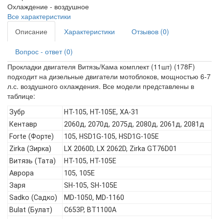
Охлаждение -
воздушное
Все характеристики
Описание
Характеристики
Отзывов (0)
Вопрос - ответ (0)
Прокладки двигателя Витязь/Кама комплект (11шт) (178F)
подходит на дизельные двигатели мотоблоков, мощностью 6-7
л.с. воздушного охлаждения. Все модели представлены в
таблице:
Зубр
HT-105, HT-105E, ХА-31
Кентавр
2060д, 2070д, 2075д, 2080д, 2061д, 2081д
Forte (Форте)
105, HSD1G-105, HSD1G-105E
Zirka (Зирка)
LX 2060D, LX 2062D, Zirka GT76D01
Витязь (Тата)
HT-105, HT-105E
Аврора
105, 105Е
Заря
SH-105, SH-105E
Sadko (Садко)
MD-1050, MD-1160
Bulat (Булат)
C653P, BT1100A