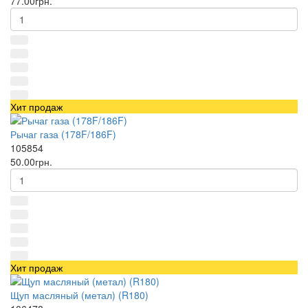
77.00грн.
Хит продаж
Рычаг газа (178F/186F)
105854
50.00грн.
Хит продаж
Щуп масляный (метал) (R180)