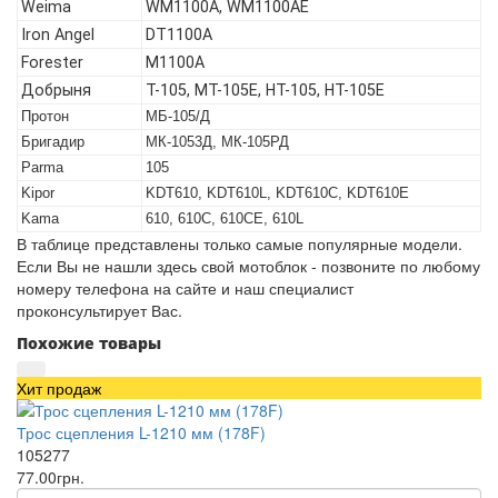
Weima
WM1100A, WM1100AE
Iron Angel
DT1100A
Forester
M1100A
Добрыня
T-105, МТ-105Е, НТ-105, НТ-105Е
Протон
МБ-105/Д
Бригадир
МК-1053Д, МК-105РД
Parma
105
Kipor
KDT610, KDT610L, KDT610C, KDT610E
Kama
610, 610C, 610CE, 610L
В таблице представлены только самые популярные модели.
Если Вы не нашли здесь свой мотоблок - позвоните по любому
номеру телефона на сайте и наш специалист
проконсультирует Вас.
Похожие товары
Хит продаж
Трос сцепления L-1210 мм (178F)
105277
77.00грн.