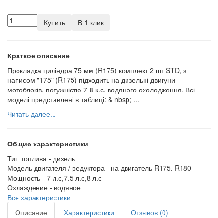
Купить
В 1 клик
Краткое описание
Прокладка циліндра 75 мм (R175) комплект 2 шт STD, з
написом "175" (R175) підходить на дизельні двигуни
мотоблоків, потужністю 7-8 к.с. водяного охолодження. Всі
моделі представлені в таблиці: & nbsp; ...
Читать далее...
Общие характеристики
Тип топлива -
дизель
Модель двигателя / редуктора -
на двигатель R175. R180
Мощность -
7 л.с,7.5 л.с,8 л.с
Охлаждение -
водяное
Все характеристики
Описание
Характеристики
Отзывов (0)