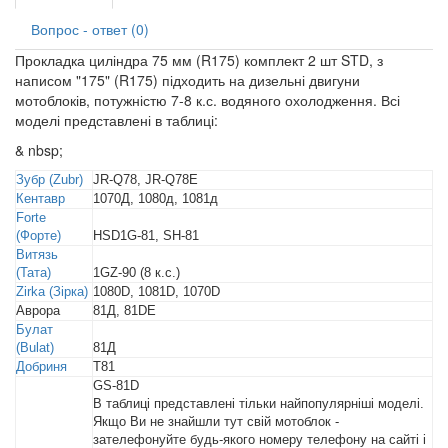
Вопрос - ответ (0)
Прокладка циліндра 75 мм (R175) комплект 2 шт STD, з
написом "175" (R175) підходить на дизельні двигуни
мотоблоків, потужністю 7-8 к.с. водяного охолодження. Всі
моделі представлені в таблиці:
& nbsp;
Зубр (Zubr)
JR-Q78, JR-Q78E
Кентавр
1070Д, 1080д, 1081д
Forte
(Форте)
HSD1G-81, SH-81
Витязь
(Тата)
1GZ-90 (8 к.с.)
Zirka (Зірка)
1080D, 1081D, 1070D
Аврора
81Д, 81DE
Булат
(Bulat)
81Д
Добриня
T81
GS-81D
В таблиці представлені тільки найпопулярніші моделі.
Якщо Ви не знайшли тут свій мотоблок -
зателефонуйте будь-якого номеру телефону на сайті і