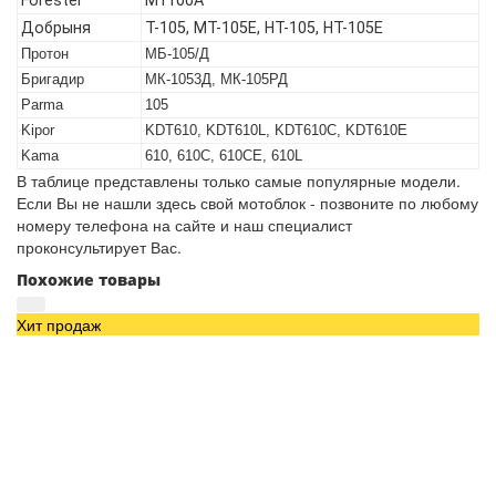
Добрыня
T-105, МТ-105Е, НТ-105, НТ-105Е
Протон
МБ-105/Д
Бригадир
МК-1053Д, МК-105РД
Parma
105
Kipor
KDT610, KDT610L, KDT610C, KDT610E
Kama
610, 610C, 610CE, 610L
В таблице представлены только самые популярные модели.
Если Вы не нашли здесь свой мотоблок - позвоните по любому
номеру телефона на сайте и наш специалист
проконсультирует Вас.
Похожие товары
Хит продаж