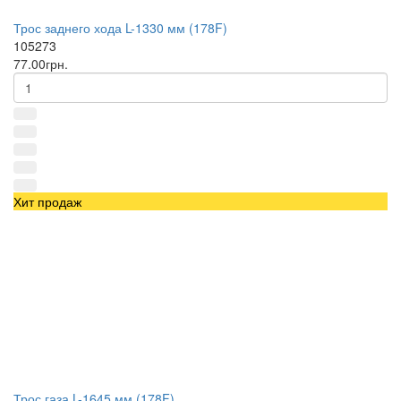
Трос заднего хода L-1330 мм (178F)
105273
77.00грн.
Хит продаж
Трос газа L-1645 мм (178F)