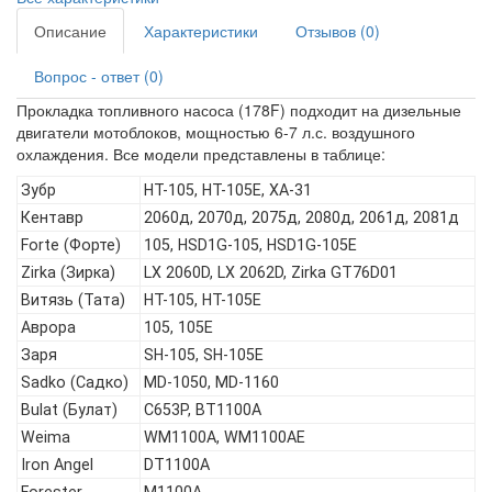
Описание
Характеристики
Отзывов (0)
Вопрос - ответ (0)
Прокладка топливного насоса (178F) подходит на дизельные
двигатели мотоблоков, мощностью 6-7 л.с. воздушного
охлаждения. Все модели представлены в таблице:
Зубр
HT-105, HT-105E, ХА-31
Кентавр
2060д, 2070д, 2075д, 2080д, 2061д, 2081д
Forte (Форте)
105, HSD1G-105, HSD1G-105E
Zirka (Зирка)
LX 2060D, LX 2062D, Zirka GT76D01
Витязь (Тата)
HT-105, HT-105E
Аврора
105, 105Е
Заря
SH-105, SH-105E
Sadko (Садко)
MD-1050, MD-1160
Bulat (Булат)
C653P, BT1100A
Weima
WM1100A, WM1100AE
Iron Angel
DT1100A
Forester
M1100A