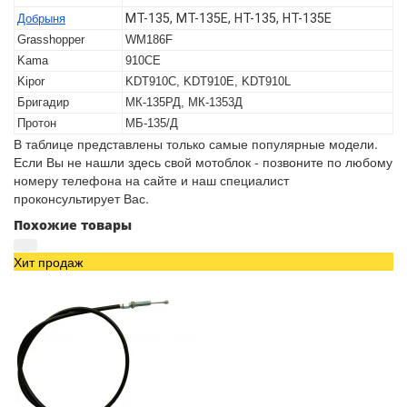
МТ-135, МТ-135Е, НТ-135, НТ-135Е
Добрыня
Grasshopper
WM186F
Kama
910CE
Kipor
KDT910C, KDT910E, KDT910L
Бригадир
МК-135РД, МК-1353Д
Протон
МБ-135/Д
В таблице представлены только самые популярные модели.
Если Вы не нашли здесь свой мотоблок - позвоните по любому
номеру телефона на сайте и наш специалист
проконсультирует Вас.
Похожие товары
Хит продаж