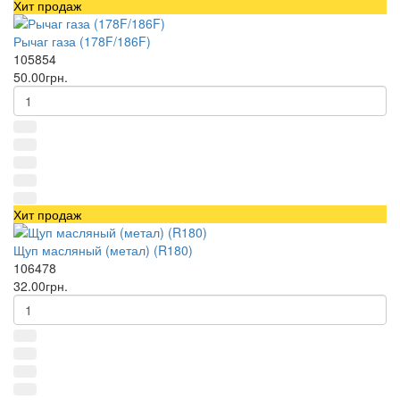
Хит продаж
Рычаг газа (178F/186F)
105854
50.00грн.
Хит продаж
Щуп масляный (метал) (R180)
106478
32.00грн.