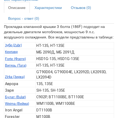
Описание
Характеристики
Отзывов (0)
Вопрос - ответ (0)
Прокладка клапанной крышки 3 болта (186F) подходит на
дизельные двигатели мотоблоков, мощностью 9 л.с.
воздушного охлаждения. Все модели представлены в таблице:
Зубр (Zubr)
HT-135, HT-135E
Кентавр
МБ 2090Д, МБ 2091Д
HSD1G-135, HSD1G-135E
Forte (Форте)
HT-135, HT-135E
Витязь (Тата)
GT90D04, GT90D04E, LX2092D, LX2093D,
Zirka (Зирка)
LX2094D
Аврора
135, 135E
Заря
SH-135, SH-135E
C902P, BT1100BЕ, BT1100E
Булат (Bulat)
WM1100B, WM1100BE
Weima (Вейма)
Iron Angel
DT1100B
Forester
M1100B