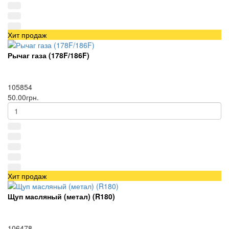
Хит продаж
Рычаг газа (178F/186F)
105854
50.00грн.
Хит продаж
Щуп масляный (метал) (R180)
106478