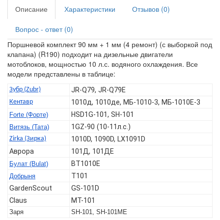
Описание
Характеристики
Отзывов (0)
Вопрос - ответ (0)
Поршневой комплект 90 мм + 1 мм (4 ремонт) (с выборкой под
клапана) (R190) подходит на дизельные двигатели
мотоблоков, мощностью 10 л.с. водяного охлаждения. Все
модели представлены в таблице:
Зубр (Zubr)
JR-Q79, JR-Q79E
Кентавр
1010д, 1010де, МБ-1010-3, МБ-1010Е-3
HSD1G-101, SH-101
Forte (Форте)
1GZ-90 (10-11л.с.)
Витязь (Тата)
Zirka (Зирка)
1010D, 1090D, LX1091D
Аврора
101Д, 101ДЕ
BT1010E
Булат (Bulat)
T101
Добрыня
GardenScout
GS-101D
Claus
MT-101
Заря
SH-101, SH-101ME