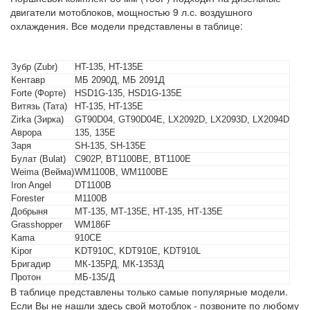
двигатели мотоблоков, мощностью 9 л.с. воздушного
охлаждения. Все модели представлены в таблице:
Зубр (Zubr)
HT-135, HT-135E
Кентавр
МБ 2090Д, МБ 2091Д
Forte (Форте)
HSD1G-135, HSD1G-135E
Витязь (Тата)
HT-135, HT-135E
Zirka (Зирка)
GT90D04, GT90D04E, LX2092D, LX2093D, LX2094D
Аврора
135, 135E
Заря
SH-135, SH-135E
Булат (Bulat)
C902P, BT1100BЕ, BT1100E
Weima (Вейма)
WM1100B, WM1100BE
Iron Angel
DT1100B
Forester
M1100B
Добрыня
МТ-135, МТ-135Е, НТ-135, НТ-135Е
Grasshopper
WM186F
Kama
910CE
Kipor
KDT910C, KDT910E, KDT910L
Бригадир
МК-135РД, МК-1353Д
Протон
МБ-135/Д
В таблице представлены только самые популярные модели.
Если Вы не нашли здесь свой мотоблок - позвоните по любому