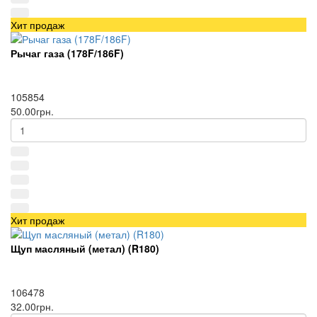
Хит продаж
Рычаг газа (178F/186F)
105854
50.00грн.
Хит продаж
Щуп масляный (метал) (R180)
106478
32.00грн.