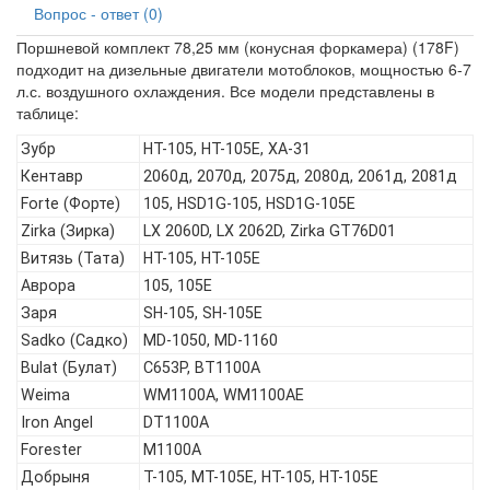
Вопрос - ответ (0)
Поршневой комплект 78,25 мм (конусная форкамера) (178F)
подходит на дизельные двигатели мотоблоков, мощностью 6-7
л.с. воздушного охлаждения. Все модели представлены в
таблице:
Зубр
HT-105, HT-105E, ХА-31
Кентавр
2060д, 2070д, 2075д, 2080д, 2061д, 2081д
Forte (Форте)
105, HSD1G-105, HSD1G-105E
Zirka (Зирка)
LX 2060D, LX 2062D, Zirka GT76D01
Витязь (Тата)
HT-105, HT-105E
Аврора
105, 105Е
Заря
SH-105, SH-105E
Sadko (Садко)
MD-1050, MD-1160
Bulat (Булат)
C653P, BT1100A
Weima
WM1100A, WM1100AE
Iron Angel
DT1100A
Forester
M1100A
Добрыня
T-105, МТ-105Е, НТ-105, НТ-105Е