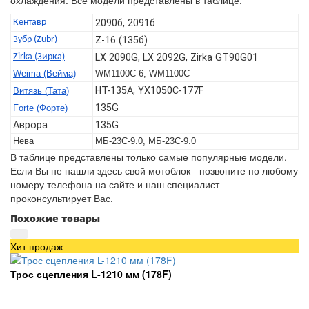
охлаждения. Все модели представлены в таблице:
Кентавр
2090б, 2091б
Зубр (Zubr)
Z-16 (135б)
Zirka (Зирка)
LX 2090G, LX 2092G, Zirka GT90G01
Weima (Вейма)
WM1100C-6, WM1100C
HT-135А, YX1050C-177F
Витязь (Тата)
135G
Forte (Форте)
Аврора
135G
Нева
МБ-23С-9.0, МБ-23С-9.0
В таблице представлены только самые популярные модели.
Если Вы не нашли здесь свой мотоблок - позвоните по любому
номеру телефона на сайте и наш специалист
проконсультирует Вас.
Похожие товары
Хит продаж
Трос сцепления L-1210 мм (178F)