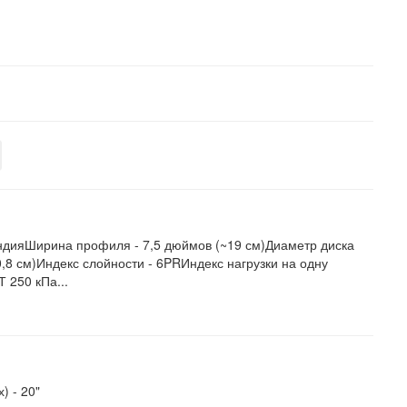
ндияШирина профиля - 7,5 дюймов (~19 см)Диаметр диска
,8 см)Индекс слойности - 6PRИндекс нагрузки на одну
Т 250 кПа...
х) -
20"