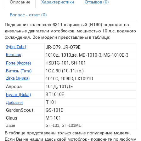
Описание
Характеристики
Отзывов (0)
Вопрос - ответ (0)
Подшипник коленвала 6311 шариковый (R190) подходит на
дизельные двигатели мотоблоков, мощностью 10 л.с. водяного
охлаждения. Все модели представлены в таблице:
Зубр (Zubr)
JR-Q79, JR-Q79E
Кентавр
1010д, 1010де, МБ-1010-3, МБ-1010Е-3
HSD1G-101, SH-101
Forte (Форте)
1GZ-90 (10-11л.с.)
Витязь (Тата)
Zirka (Зирка)
1010D, 1090D, LX1091D
Аврора
101Д, 101ДЕ
BT1010E
Булат (Bulat)
T101
Добрыня
GardenScout
GS-101D
Claus
MT-101
Заря
SH-101, SH-101ME
В таблице представлены только самые популярные модели.
Если Вы не нашли здесь свой мотоблок - позвоните по любому