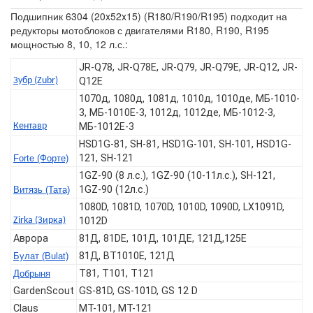
Подшипник 6304 (20x52x15) (R180/R190/R195) подходит на
редукторы мотоблоков с двигателями R180, R190, R195
мощностью 8, 10, 12 л.с.:
JR-Q78, JR-Q78E, JR-Q79, JR-Q79E, JR-Q12, JR-
Зубр (Zubr)
Q12E
1070д, 1080д, 1081д, 1010д, 1010де, МБ-1010-
3, МБ-1010Е-3, 1012д, 1012де, МБ-1012-3,
Кентавр
МБ-1012Е-3
HSD1G-81, SH-81, HSD1G-101, SH-101, HSD1G-
121, SH-121
Forte (Форте)
1GZ-90 (8 л.с.), 1GZ-90 (10-11л.с.), SH-121,
1GZ-90 (12л.с.)
Витязь (Тата)
1080D, 1081D, 1070D, 1010D, 1090D, LX1091D,
Zirka (Зирка)
1012D
Аврора
81Д, 81DE, 101Д, 101ДЕ, 121Д,125Е
81Д, BT1010E, 121Д
Булат (Bulat)
T81, T101, T121
Добрыня
GardenScout
GS-81D, GS-101D, GS 12 D
Claus
MT-101, MT-121