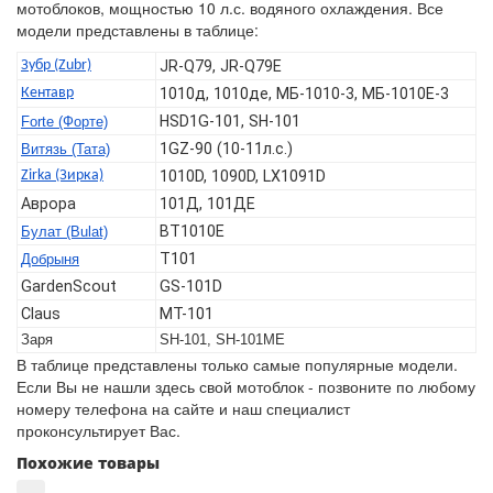
мотоблоков, мощностью 10 л.с. водяного охлаждения. Все
модели представлены в таблице:
Зубр (Zubr)
JR-Q79, JR-Q79E
Кентавр
1010д, 1010де, МБ-1010-3, МБ-1010Е-3
HSD1G-101, SH-101
Forte (Форте)
1GZ-90 (10-11л.с.)
Витязь (Тата)
Zirka (Зирка)
1010D, 1090D, LX1091D
Аврора
101Д, 101ДЕ
BT1010E
Булат (Bulat)
T101
Добрыня
GardenScout
GS-101D
Claus
MT-101
Заря
SH-101, SH-101ME
В таблице представлены только самые популярные модели.
Если Вы не нашли здесь свой мотоблок - позвоните по любому
номеру телефона на сайте и наш специалист
проконсультирует Вас.
Похожие товары