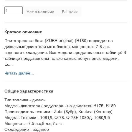
Нет в наличии
В 1 клик
Краткое описание
Плита крепежа бака (ZUBR original) (R180) подходит на
дизельные двигатели мотоблоков, мощностью 7-8 л.с.
водяного охлаждения. Все модели представлены в таблице: В
таблице представлены только самые популярные модели.
Ес...
Читать далее...
Общие характеристики
Тип топлива -
дизель
Модель двигателя / редуктора -
на двигатель R175. R180
Производитель техники -
Zubr (Зубр), Kentavr (Кентавр)
Модель Техники -
1081Д ,Q-78. Q-78E,1080Д. 1080Д-5
Мощность -
7.5 л.с,8 л.с,7 л.с
Охлаждение -
водяное