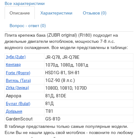
Все характеристики
Описание
Характеристики
Отзывов (0)
Вопрос - ответ (0)
Плита крепежа бака (ZUBR original) (R180) подходит на
дизельные двигатели мотоблоков, мощностью 7-8 л.с.
водяного охлаждения. Все модели представлены в таблице:
Зубр (Zubr)
JR-Q78, JR-Q78E
Кентавр
1070д, 1080д, 1081д
HSD1G-81, SH-81
Forte (Форте)
1GZ-90 (8 л.с.)
Витязь (Тата)
Zirka (Зирка)
1080D, 1081D, 1070D
Аврора
81Д, 81DE
81Д
Булат (Bulat)
T81
Добрыня
GardenScout
GS-81D
В таблице представлены только самые популярные модели.
Если Вы не нашли здесь свой мотоблок - позвоните по любому