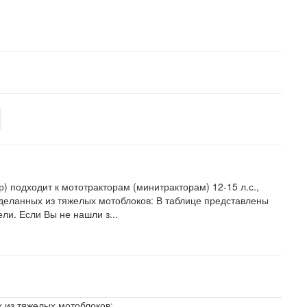
) подходит к мототракторам (минитракторам) 12-15 л.с.,
еделанных из тяжелых мотоблоков: В таблице представлены
и. Если Вы не нашли з...
х из тяжелых мотоблоков: