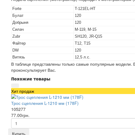
Forte
T-121EL-HT
Булат
120
Добрыня
120
Силач
М-119, М-15
Zubr
SH120, JR-Q15
Файтер
Т12, Т15
DW
120
Витязь
12,5 л.с.
В таблице представлены только самые популярные модели. Е
проконсультирует Вас.
Похожие товары
Хит продаж
Трос сцепления L-1210 мм (178F)
105277
77.00грн.
Купить