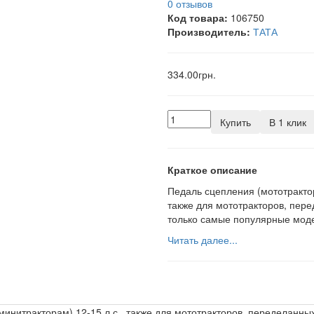
0 отзывов
Код товара:
106750
Производитель:
ТАТА
334.00грн.
Купить
В 1 клик
Краткое описание
Педаль сцепления (мототрактор
также для мототракторов, пер
только самые популярные модел
Читать далее...
минитракторам) 12-15 л.с., также для мототракторов, переделанны