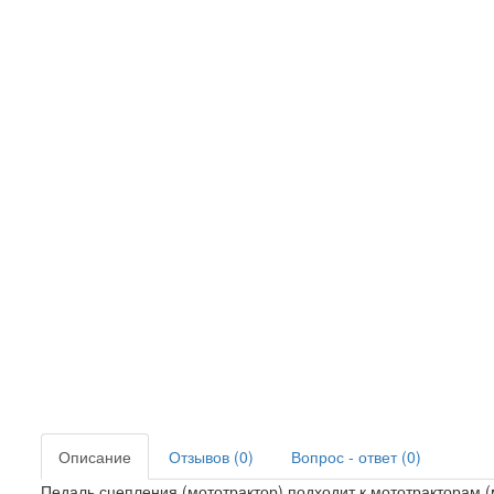
Описание
Отзывов (0)
Вопрос - ответ (0)
Педаль сцепления (мототрактор) подходит к мототракторам (