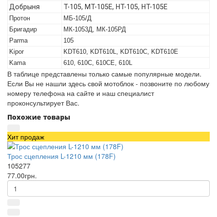
Добрыня
T-105, МТ-105Е, НТ-105, НТ-105Е
Протон
МБ-105/Д
Бригадир
МК-1053Д, МК-105РД
Parma
105
Kipor
KDT610, KDT610L, KDT610C, KDT610E
Kama
610, 610C, 610CE, 610L
В таблице представлены только самые популярные модели.
Если Вы не нашли здесь свой мотоблок - позвоните по любому
номеру телефона на сайте и наш специалист
проконсультирует Вас.
Похожие товары
Хит продаж
Трос сцепления L-1210 мм (178F)
105277
77.00грн.