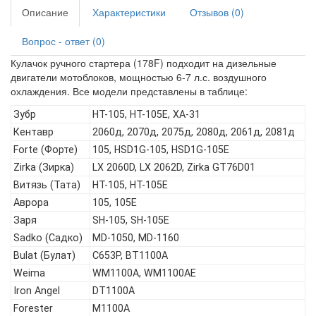
Описание
Характеристики
Отзывов (0)
Вопрос - ответ (0)
Кулачок ручного стартера (178F) подходит на дизельные
двигатели мотоблоков, мощностью 6-7 л.с. воздушного
охлаждения. Все модели представлены в таблице:
Зубр
HT-105, HT-105E, ХА-31
Кентавр
2060д, 2070д, 2075д, 2080д, 2061д, 2081д
Forte (Форте)
105, HSD1G-105, HSD1G-105E
Zirka (Зирка)
LX 2060D, LX 2062D, Zirka GT76D01
Витязь (Тата)
HT-105, HT-105E
Аврора
105, 105Е
Заря
SH-105, SH-105E
Sadko (Садко)
MD-1050, MD-1160
Bulat (Булат)
C653P, BT1100A
Weima
WM1100A, WM1100AE
Iron Angel
DT1100A
Forester
M1100A