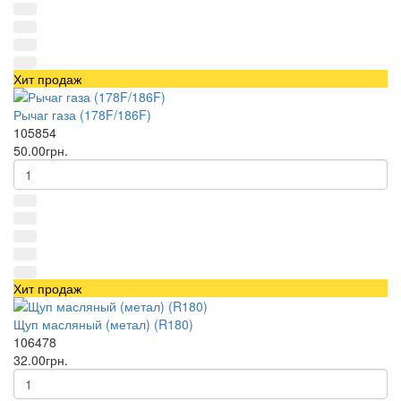
Хит продаж
Рычаг газа (178F/186F)
105854
50.00грн.
Хит продаж
Щуп масляный (метал) (R180)
106478
32.00грн.