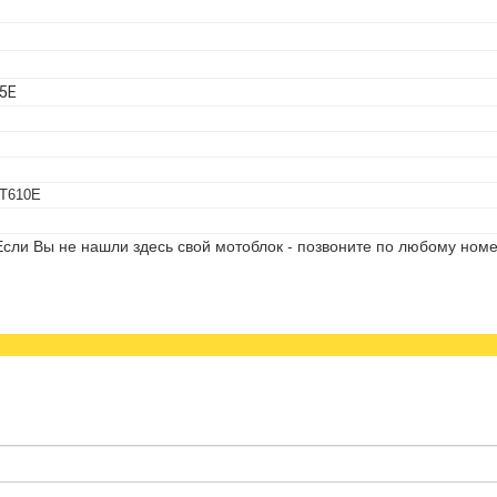
05Е
DT610E
сли Вы не нашли здесь свой мотоблок - позвоните по любому номе