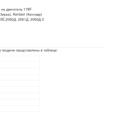
-
на двигатель 178F
(Зирка), Kentavr (Кентавр)
05E,2060Д. 2061Д. 2060Д-3
е модели представлены в таблице: