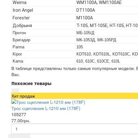
Weima
WM1100A, WM1100AE
Iron Angel
DT1100A
Forester
M1100A
Добрыня
T-105, МТ-105Е, НТ-105, НТ-1
Протон
МБ-105/Д
Бригадир
МК-1053Д, МК-105РД
Parma
105
Kipor
KDT610, KDT610L, KDT610C, K
Kama
610, 610C, 610CE, 610L
В таблице представлены только самые популярные модели. Е
Вас.
Похожие товары
Хит продаж
Трос сцепления L-1210 мм (178F)
105277
77.00грн.