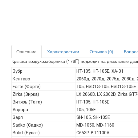
Описание
Характеристики
Отзывов (0)
Вопрос 
Крышка воздухозаборника (178F) подходит на дизельные двиг
Зубр
HT-105, HT-105E, ХА-31
Кентавр
2060д, 2070д, 2075д, 2080д,
Forte (Форте)
105, HSD1G-105, HSD1G-105E
Zirka (Зирка)
LX 2060D, LX 2062D, Zirka GT
Витязь (Тата)
HT-105, HT-105E
Аврора
105, 105Е
Заря
SH-105, SH-105E
Sadko (Садко)
MD-1050, MD-1160
Bulat (Булат)
C653P, BT1100A