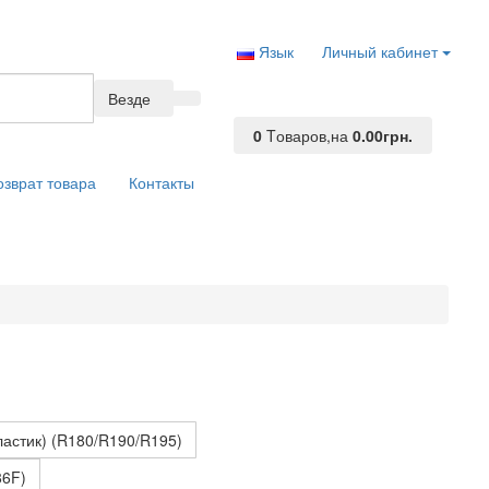
Язык
Личный кабинет
Везде
0
Tоваров,
на
0.00грн.
озврат товара
Контакты
ластик) (R180/R190/R195)
86F)