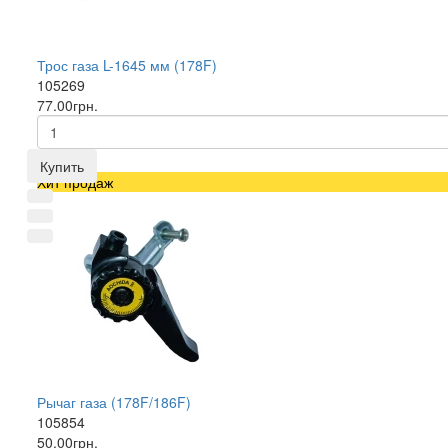
Трос газа L-1645 мм (178F)
105269
77.00грн.
Купить
Хит продаж
Рычаг газа (178F/186F)
105854
50.00грн.