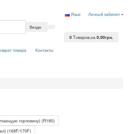
Язык
Личный кабинет
Везде
0
Tоваров,
на
0.00грн.
озврат товара
Контакты
упающую горловину) (R180)
ал) (168F/170F)