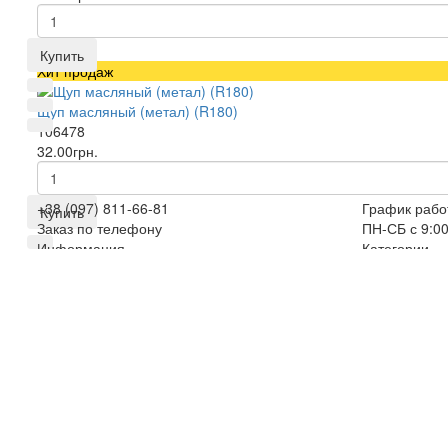
Купить
Хит продаж
Щуп масляный (метал) (R180)
106478
32.00грн.
+38 (097) 811-66-81
График рабо
Купить
Заказ по телефону
ПН-СБ с 9:00
Информация
Категории
Доставка товаров интернет-магазина
Мотоблоки
запчастей MOTOBLOK-1
Двигатели н
Контакты
Запчасти на
Карта сайта
Мототракто
Производители
Запчасти на
Акции
Культиватор
Колеса, дис