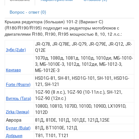
Вопрос - ответ (0)
Крышка редуктора (большая) 101-2 (Вариант С)
(R180/R190/R195) подходит на редукторы мотоблоков с
двигателями R180, R190, R195 мощностью 8, 10, 12 л.с.:
JR-Q78, JR-Q78E, JR-Q79, JR-Q79E, JR-Q12, JR-
Зубр (Zubr)
Q12E
1070д, 1080д, 1081д, 1010д, 1010де, МБ-1010-
3, МБ-1010Е-3, 1012д, 1012де, МБ-1012-3,
Кентавр
МБ-1012Е-3
HSD1G-81, SH-81, HSD1G-101, SH-101, HSD1G-
121, SH-121
Forte (Форте)
1GZ-90 (8 л.с.), 1GZ-90 (10-11л.с.), SH-121,
1GZ-90 (12л.с.)
Витязь (Тата)
1080D, 1081D, 1070D, 1010D, 1090D, LX1091D,
Zirka (Зирка)
1012D
Аврора
81Д, 81DE, 101Д, 101ДЕ, 121Д,125Е
81Д, BT1010E, 121Д
Булат (Bulat)
T81, T101, T121
Добрыня