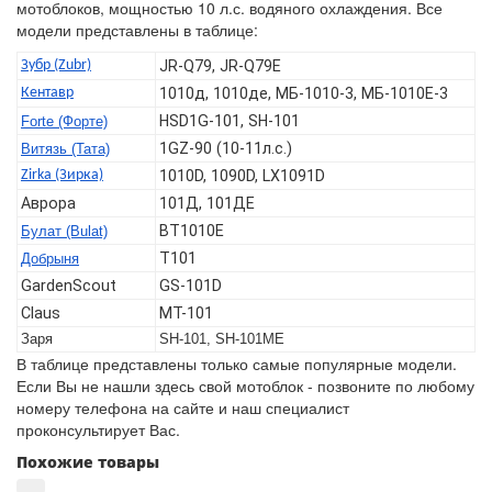
мотоблоков, мощностью 10 л.с. водяного охлаждения. Все
модели представлены в таблице:
Зубр (Zubr)
JR-Q79, JR-Q79E
Кентавр
1010д, 1010де, МБ-1010-3, МБ-1010Е-3
HSD1G-101, SH-101
Forte (Форте)
1GZ-90 (10-11л.с.)
Витязь (Тата)
Zirka (Зирка)
1010D, 1090D, LX1091D
Аврора
101Д, 101ДЕ
BT1010E
Булат (Bulat)
T101
Добрыня
GardenScout
GS-101D
Claus
MT-101
Заря
SH-101, SH-101ME
В таблице представлены только самые популярные модели.
Если Вы не нашли здесь свой мотоблок - позвоните по любому
номеру телефона на сайте и наш специалист
проконсультирует Вас.
Похожие товары