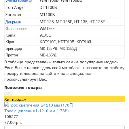
WM1100B, WM1100BE
Weima (Вейма)
Iron Angel
DT1100B
Forester
M1100B
МТ-135, МТ-135Е, НТ-135, НТ-135Е
Добрыня
Grasshopper
WM186F
Kama
910CE
Kipor
KDT910C, KDT910E, KDT910L
Бригадир
МК-135РД, МК-1353Д
Протон
МБ-135/Д
В таблице представлены только самые популярные модели.
Если Вы не нашли здесь свой мотоблок - позвоните по любому
номеру телефона на сайте и наш специалист
проконсультирует Вас.
Похожие товары
Хит продаж
Трос сцепления L-1210 мм (178F)
105277
77.00грн.