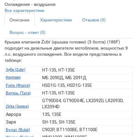
Охлаждение -
воздушное
Все характеристики
Описание
Характеристики
Отзывов (0)
Вопрос - ответ (0)
Крышка клапанов Zubr (крышка головки) (3 болта) (186F)
подходит на дизельные двигатели мотоблоков, мощностью 9
л.с. воздушного охлаждения. Все модели представлены в
таблице:
Зубр (Zubr)
HT-135, HT-135E
Кентавр
МБ 2090Д, МБ 2091Д
HSD1G-135, HSD1G-135E
Forte (Форте)
HT-135, HT-135E
Витязь (Тата)
GT90D04, GT90D04E, LX2092D, LX2093D,
Zirka (Зирка)
LX2094D
Аврора
135, 135E
Заря
SH-135, SH-135E
C902P, BT1100BЕ, BT1100E
Булат (Bulat)