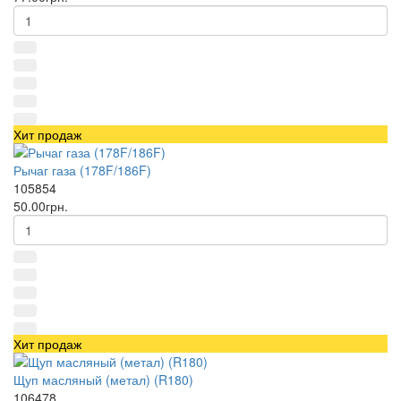
Хит продаж
Рычаг газа (178F/186F)
105854
50.00грн.
Хит продаж
Щуп масляный (метал) (R180)
106478